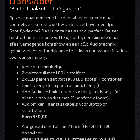
Dansvloer
"Perfect pakket tot 75 gasten"
Op zoek naar een verlichte dansvloer en goede maar
voordelige disco-show? Beschikt u zelf over een dj of
Spotify-device? Dan is onze basisshow perfect. De set
bestaat uit een mooie witte dj booth, een simpele maar
sfeerverhogende lichtshow en een d&b Audiotechnik
geluidsset. En natuurlijk onze LED disco dansvloer. Dit alles
voor een prima prijs.
Verlicht dj meubeltje
2x witte zuil met LED lichteffect
2x LED parren set (totaal 8 LED spots) + controller
Jem hazertje (compact rookmachientje)
d&b Audiotechnik 2x sub / 2x top geluidssetje (of
silent-disco pakket met 75 hoofdtelefoons)
Audiomixer + aansluitkabels voor laptop of
smartphone
Euro 350,00
Aangevuld met tot 15m2 (5x3m) Pixel LED 100
dansvloer
Meerprijs euro 200,00 (totaal euro 550,00)