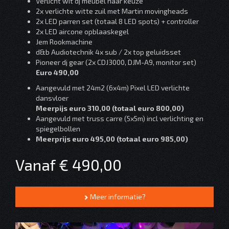
Verlicht wit dj meubel naar keuze
2x verlichte witte zuil met Martin movingheads
2x LED parren set (totaal 8 LED spots) + controller
2x LED aircone opblaaskegel
Jem Rookmachine
d&b Audiotechnik 4x sub / 2x top geluidsset
Pioneer dj gear (2x CDJ3000, DJM-A9, monitor set)
Euro 490,00
Aangevuld met 24m2 (6x4m) Pixel LED verlichte
dansvloer
Meerpijs euro 310,00 (totaal euro 800,00)
Aangevuld met truss carre (5x5m) incl verlichting en
spiegelbollen
Meerprijs euro 495,00 (totaal euro 985,00)
Vanaf € 490,00
Meer informatie?