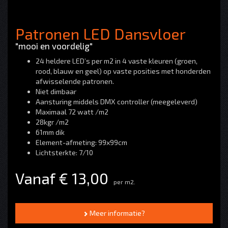
Patronen LED Dansvloer
"mooi en voordelig"
24 heldere LED’s per m2 in 4 vaste kleuren (groen,
rood, blauw en geel) op vaste posities met honderden
afwisselende patronen.
Niet dimbaar
Aansturing middels DMX controller (meegeleverd)
Maximaal 72 watt /m2
28kgr /m2
61mm dik
Element-afmeting: 99x99cm
Lichtsterkte: 7/10
Vanaf € 13,00
per m2.
Meer informatie?