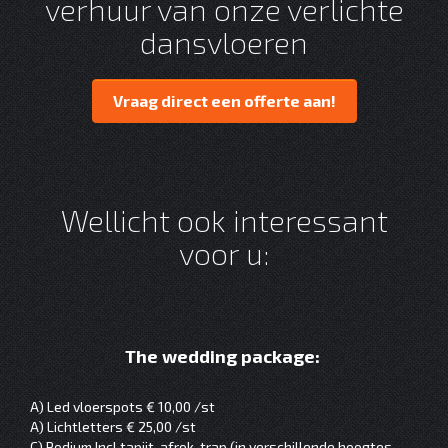
verhuur van onze verlichte
dansvloeren
Vraag direct een offerte aan!
Wellicht ook interessant
voor u:
The wedding package:
A) Led vloerspots € 10,00 /st
A) Lichtletters € 25,00 /st
C) Podium Incl tapijt, afrok, trap (in verschillende hoogtes