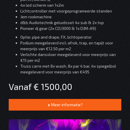
4x led scherm van 1x2m
Lichtcontroller met voorgeprogrameerde standen
Jem rookmachine
d&b Audiotechnik geluidsset 4x sub & 2x top
Pioneer dj gear (2x CDJ3000 & 1x DJM-A9)
Optie: pipe and drape, FX, lichtoperator
Podium meegeleverd incl: afrok, trap, en tapijt voor
meerprijs van €12.50 per m2
Verlichte dansvloer meegeleverd voor meerprijs van
€15 per m2
Truss carre met 8x wash, 8x par 4 bar, 4x spiegelbol
meegeleverd voor meerprijs van €495
Vanaf € 1500,00
Meer informatie?