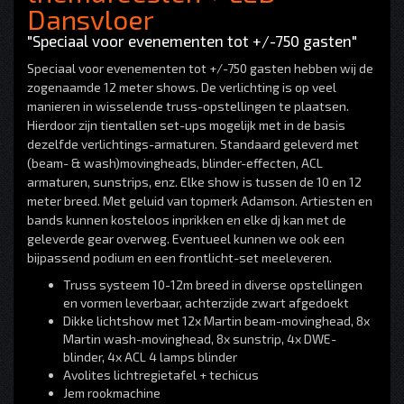
Dansvloer
"Speciaal voor evenementen tot +/-750 gasten"
Speciaal voor evenementen tot +/-750 gasten hebben wij de
zogenaamde 12 meter shows. De verlichting is op veel
manieren in wisselende truss-opstellingen te plaatsen.
Hierdoor zijn tientallen set-ups mogelijk met in de basis
dezelfde verlichtings-armaturen. Standaard geleverd met
(beam- & wash)movingheads, blinder-effecten, ACL
armaturen, sunstrips, enz. Elke show is tussen de 10 en 12
meter breed. Met geluid van topmerk Adamson. Artiesten en
bands kunnen kosteloos inprikken en elke dj kan met de
geleverde gear overweg. Eventueel kunnen we ook een
bijpassend podium en een frontlicht-set meeleveren.
Truss systeem 10-12m breed in diverse opstellingen
en vormen leverbaar, achterzijde zwart afgedoekt
Dikke lichtshow met 12x Martin beam-movinghead, 8x
Martin wash-movinghead, 8x sunstrip, 4x DWE-
blinder, 4x ACL 4 lamps blinder
Avolites lichtregietafel + techicus
Jem rookmachine