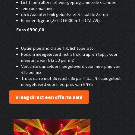
Lichtcontroller met voorgeprogrameerde standen
Jem rookmachine
d&b Audiotechnik geluidsset 4x sub & 2x top
Pioneer dj gear (2x CDJ3000 & 1x DJM-A9)
Euro €990,00
Optie: pipe and drape, FX, lichtoperator
Podium meegeleverd incl: afrok, trap, en tapijt voor
meerprijs van €12.50 per m2
Verlichte dansvloer meegeleverd voor meerprijs van
€15 per m2
Truss carre met 8x wash, 8x par 4 bar, 4x spiegelbol
meegeleverd voor meerprijs van €495
Vraag direct een offerte aan!