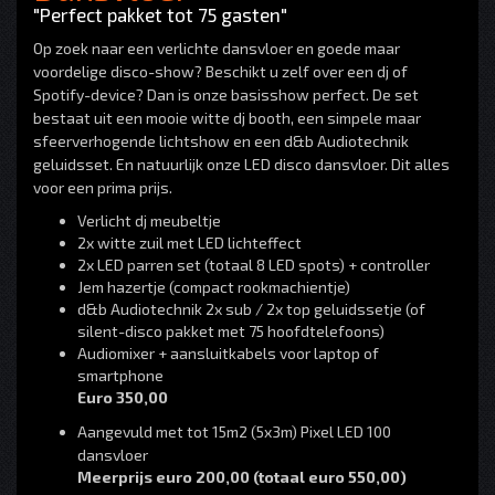
"Perfect pakket tot 75 gasten"
Op zoek naar een verlichte dansvloer en goede maar
voordelige disco-show? Beschikt u zelf over een dj of
Spotify-device? Dan is onze basisshow perfect. De set
bestaat uit een mooie witte dj booth, een simpele maar
sfeerverhogende lichtshow en een d&b Audiotechnik
geluidsset. En natuurlijk onze LED disco dansvloer. Dit alles
voor een prima prijs.
Verlicht dj meubeltje
2x witte zuil met LED lichteffect
2x LED parren set (totaal 8 LED spots) + controller
Jem hazertje (compact rookmachientje)
d&b Audiotechnik 2x sub / 2x top geluidssetje (of
silent-disco pakket met 75 hoofdtelefoons)
Audiomixer + aansluitkabels voor laptop of
smartphone
Euro 350,00
Aangevuld met tot 15m2 (5x3m) Pixel LED 100
dansvloer
Meerprijs euro 200,00 (totaal euro 550,00)