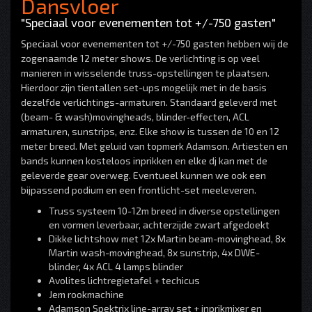
Dansvloer
"Speciaal voor evenementen tot +/-750 gasten"
Speciaal voor evenementen tot +/-750 gasten hebben wij de
zogenaamde 12 meter shows. De verlichting is op veel
manieren in wisselende truss-opstellingen te plaatsen.
Hierdoor zijn tientallen set-ups mogelijk met in de basis
dezelfde verlichtings-armaturen. Standaard geleverd met
(beam- & wash)movingheads, blinder-effecten, ACL
armaturen, sunstrips, enz. Elke show is tussen de 10 en 12
meter breed. Met geluid van topmerk Adamson. Artiesten en
bands kunnen kosteloos inprikken en elke dj kan met de
geleverde gear overweg. Eventueel kunnen we ook een
bijpassend podium en een frontlicht-set meeleveren.
Truss systeem 10-12m breed in diverse opstellingen
en vormen leverbaar, achterzijde zwart afgedoekt
Dikke lichtshow met 12x Martin beam-movinghead, 8x
Martin wash-movinghead, 8x sunstrip, 4x DWE-
blinder, 4x ACL 4 lamps blinder
Avolites lichtregietafel + techicus
Jem rookmachine
Adamson Spektrix line-array set + inprikmixer en