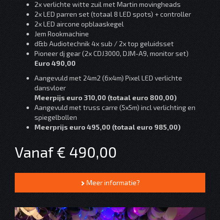
2x verlichte witte zuil met Martin movingheads
2x LED parren set (totaal 8 LED spots) + controller
2x LED aircone opblaaskegel
Jem Rookmachine
d&b Audiotechnik 4x sub / 2x top geluidsset
Pioneer dj gear (2x CDJ3000, DJM-A9, monitor set)
Euro 490,00
Aangevuld met 24m2 (6x4m) Pixel LED verlichte
dansvloer
Meerpijs euro 310,00 (totaal euro 800,00)
Aangevuld met truss carre (5x5m) incl verlichting en
spiegelbollen
Meerprijs euro 495,00 (totaal euro 985,00)
Vanaf € 490,00
Meer informatie?