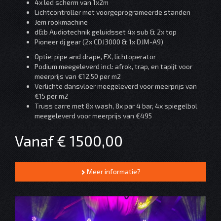
4x led scherm van 1x2m
Lichtcontroller met voorgeprogrameerde standen
Jem rookmachine
d&b Audiotechnik geluidsset 4x sub & 2x top
Pioneer dj gear (2x CDJ3000 & 1x DJM-A9)
Optie: pipe and drape, FX, lichtoperator
Podium meegeleverd incl: afrok, trap, en tapijt voor
meerprijs van €12.50 per m2
Verlichte dansvloer meegeleverd voor meerprijs van
€15 per m2
Truss carre met 8x wash, 8x par 4 bar, 4x spiegelbol
meegeleverd voor meerprijs van €495
Vanaf € 1500,00
Meer informatie?