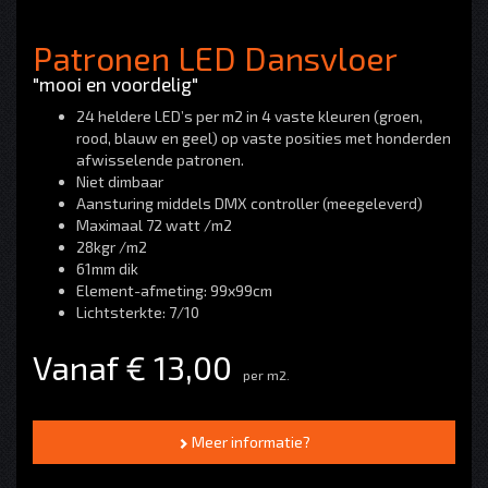
Patronen LED Dansvloer
"mooi en voordelig"
24 heldere LED’s per m2 in 4 vaste kleuren (groen,
rood, blauw en geel) op vaste posities met honderden
afwisselende patronen.
Niet dimbaar
Aansturing middels DMX controller (meegeleverd)
Maximaal 72 watt /m2
28kgr /m2
61mm dik
Element-afmeting: 99x99cm
Lichtsterkte: 7/10
Vanaf € 13,00
per m2.
Meer informatie?